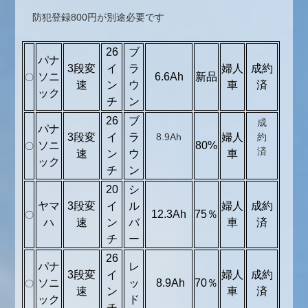
防犯登録800円が別途必要です
26
ブ
パナ
3段変
イ
ラ
婦人
成約
ソニ
6.6Ah
新品
〇
速
ン
ウ
車
済
ック
チ
ン
26
ブ
成
パナ
3段変
イ
ラ
8.9Ah
婦人
約
ソニ
80%
〇
済
速
ン
ウ
車
ック
チ
ン
20
シ
ヤマ
3段変
イ
ル
婦人
成約
12.3Ah
75％
〇
ハ
速
ン
バ
車
済
チ
ー
26
パナ
レ
3段変
イ
婦人
成約
ソニ
ッ
8.9Ah
70％
〇
速
ン
車
済
ック
ド
チ