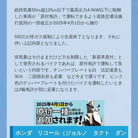
総排気量50cc超125cc以下で最高出力4.0kW以下に制御
した車両が「原付免許」で運転できるよう道路交通法施
行規則の一部改正が2025年4月1日から施行
50CCが排ガス規制により生産終了となります、それに
伴い上記内容となりました。
排気量はそのままだけど力を制限した「新基準原付」と
して発売されるバイクであれば、原付免許で運転して良
いという内容です。ナンバープレートも白 法定速度も
30Ｋ 二段階右折も必要 など今まで通りです。ピンク
色のナンバープレートを付けたバイクを運転したいとき
は2輪免許が別に必要になります。
ホンダ リコール（ジョルノ タクト ダン