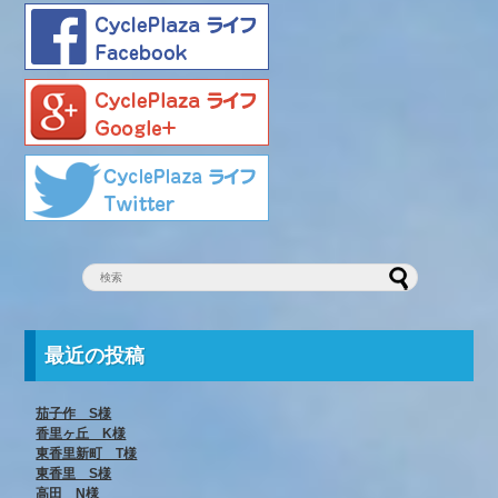
最近の投稿
茄子作 S様
香里ヶ丘 K様
東香里新町 T様
東香里 S様
高田 N様