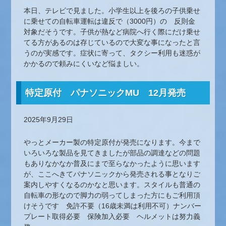
本日、テレビで見ました。小学生以上を後ろの子供乗せ
に乗せての自転車運転は違反で（3000円）の 反則金
対象だそうです。子供が熱など病院へ行く際にだけ乗せ
てる方があるのは存じているので大変な事になったと言
うのが実感です。症状に寄って、タクシー利用も迷惑が
かかるので頼みにくいなど悩ましい。
特定原付 パナソニックMU 12月発売
2025年9月29日
やっとメーカー製の特定原付が発売になります。今まで
いろいろな製品を見てきましたが部品の調達などの問題
もありなかなか普及にまで至らなかったように思います
が、ここへきてパナソニックから発売される事となりご
案内しやすくなるのかなと思います。スタイルも普通の
自転車の形なので脚力の弱ってしまった方にもご利用頂
けそうです 免許不要（16歳未満は利用不可）ナンバー
プレート取得必要 保険加入必要 ヘルメットは努力義