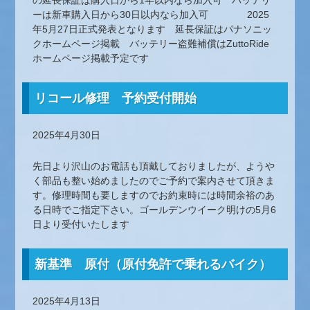
の延長保証は購入日から1年以内なら加入可 バッテリ
ーは新車購入日から30日以内なら加入可 2025
年5月27日正式発表となります 延長保証はパナソニッ
クホームページ掲載 バッテリー盗難補償はZuttoRide
ホームページ掲載予定です
リコール修理 予約受付開始
2025年4月30日
先日より沢山のお電話も頂戴しておりましたが、ようや
く部品も整い始めましたのでご予約で案内させて頂きま
す。修理時間も要しますのでお約束時には時間余裕のあ
る日時でご指定下さい。ゴールデンウイーク明けの5月6
日より受付いたします
新基準 原付（原付免許で乗れるバイク）
2025年4月13日