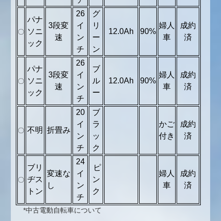
26
グ
パナ
3段変
イ
リ
婦人
成約
ソニ
12.0Ah
90%
〇
速
ン
ー
車
済
ック
チ
ン
26
パナ
ブ
3段変
イ
婦人
成約
ソニ
ル
12.0Ah
90%
〇
速
ン
車
済
ック
ー
チ
20
ブ
イ
ラ
かご
成約
不明
折畳み
〇
ン
ッ
付き
済
チ
ク
24
ブリ
ピ
変速な
イ
婦人
成約
ヂス
ン
〇
し
ン
車
済
トン
ク
チ
*中古電動自転車について