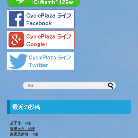
最近の投稿
茄子作 S様
香里ヶ丘 K様
東香里新町 T様