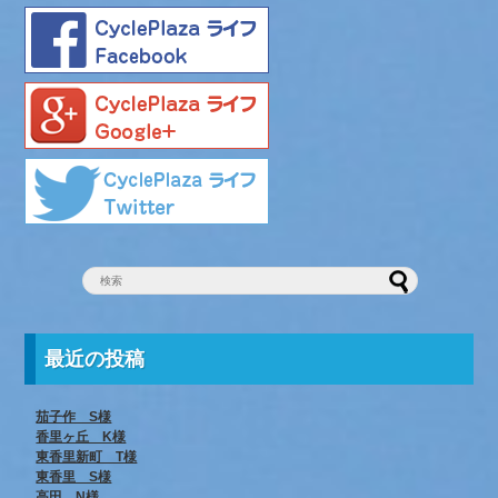
最近の投稿
茄子作 S様
香里ヶ丘 K様
東香里新町 T様
東香里 S様
高田 N様