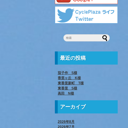
最近の投稿
茄子作 S様
香里ヶ丘 K様
東香里新町 T様
東香里 S様
高田 N様
アーカイブ
2026年8月
2026年7月