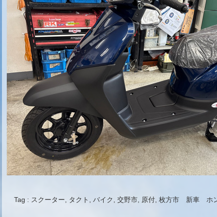
Tag :
スクーター
,
タクト
,
バイク
,
交野市
,
原付
,
枚方市 新車 ホ