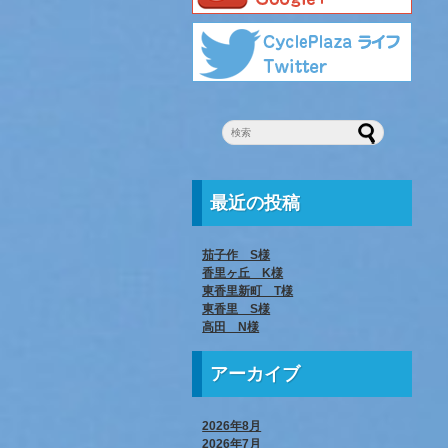
最近の投稿
茄子作 S様
香里ヶ丘 K様
東香里新町 T様
東香里 S様
高田 N様
アーカイブ
2026年8月
2026年7月