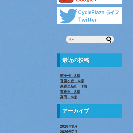
最近の投稿
茄子作 S様
香里ヶ丘 K様
東香里新町 T様
東香里 S様
高田 N様
アーカイブ
2026年8月
2026年7月