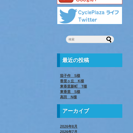
最近の投稿
茄子作 S様
香里ヶ丘 K様
東香里新町 T様
東香里 S様
高田 N様
アーカイブ
2026年8月
2026年7月