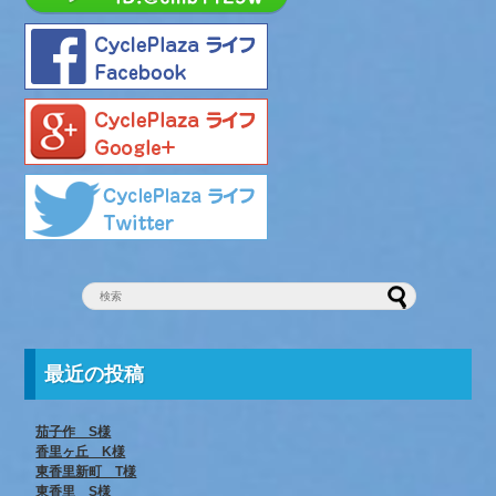
最近の投稿
茄子作 S様
香里ヶ丘 K様
東香里新町 T様
東香里 S様