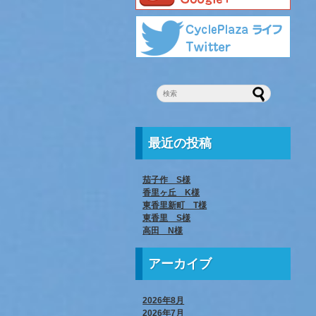
最近の投稿
茄子作 S様
香里ヶ丘 K様
東香里新町 T様
東香里 S様
高田 N様
アーカイブ
2026年8月
2026年7月