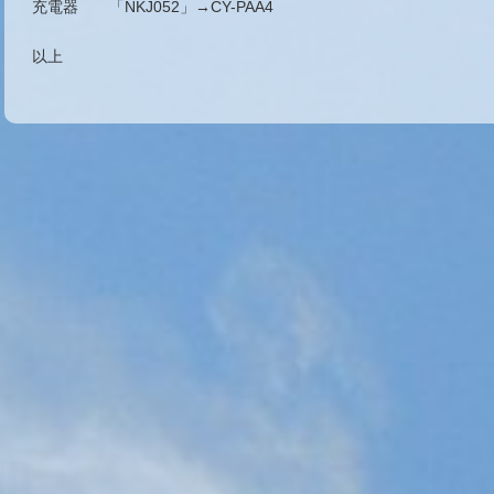
充電器 「NKJ052」→CY-PAA4
以上