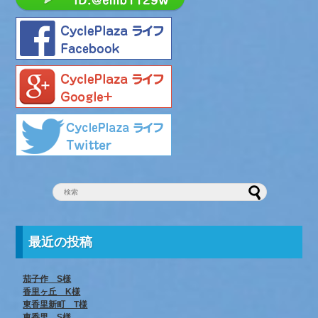
最近の投稿
茄子作 S様
香里ヶ丘 K様
東香里新町 T様
東香里 S様