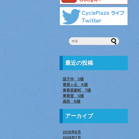
最近の投稿
茄子作 S様
香里ヶ丘 K様
東香里新町 T様
東香里 S様
高田 N様
アーカイブ
2026年8月
2026年7月