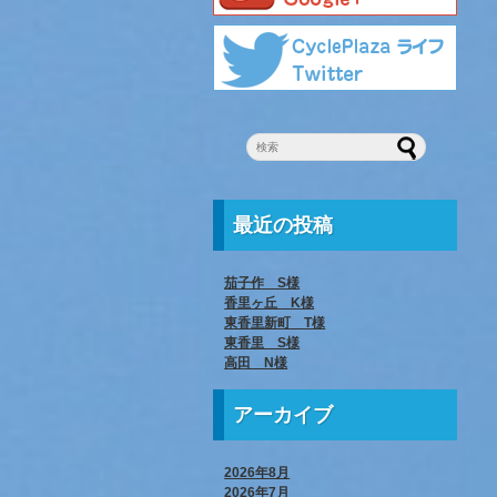
最近の投稿
茄子作 S様
香里ヶ丘 K様
東香里新町 T様
東香里 S様
高田 N様
アーカイブ
2026年8月
2026年7月